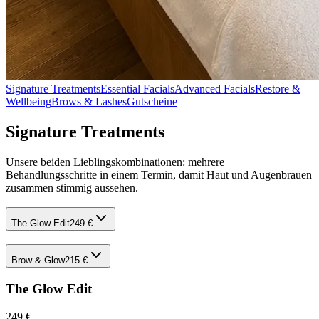
Signature Treatments
Essential Facials
Advanced Facials
Restore &
Wellbeing
Brows & Lashes
Gutscheine
Signature Treatments
Unsere beiden Lieblingskombinationen: mehrere
Behandlungsschritte in einem Termin, damit Haut und Augenbrauen
zusammen stimmig aussehen.
The Glow Edit
249 €
Brow & Glow
215 €
The Glow Edit
249 €